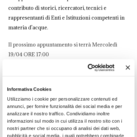
contributo di storici, ricercatori, tecnici e
rappresentanti di Enti e Istituzioni competenti in
materia d’acque.
Il prossimo appuntamento si terrà Mercoledì
19/04 ORE 17:00
“Le antiche vie d’acqua di Bologna: origine e
funzioni”
Informativa Cookies
dialogo con Carlo Pelagalli
, autore del
Utilizziamo i cookie per personalizzare contenuti ed
annunci, per fornire funzionalità dei social media e per
libro
Origine di Bologna, Storia delle vie e delle
analizzare il nostro traffico. Condividiamo inoltre
acque di Bologna
informazioni sul modo in cui utilizza il nostro sito con i
nostri partner che si occupano di analisi dei dati web,
Introduce:
pubblicità e social media, i quali potrebbero combinarle