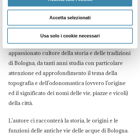
volume tratta la storia dello sviluppo della città
con particolare attenzione alle vie e alle acque
Accetta selezionati
(canali artificiali e corsi naturali).
Usa solo i cookie necessari
Ne parleremo con l’autore Carlo Pelagalli,
appassionato cultore della storia e delle tradizioni
di Bologna, da tanti anni studia con particolare
attenzione ed approfondimento il tema della
topografia e dell’odonomastica (ovvero l’origine
ed il significato dei nomi delle vie, piazze e vicoli)
della città.
L’autore ci racconterà la storia, le origini e le
funzioni delle antiche vie delle acque di Bologna.