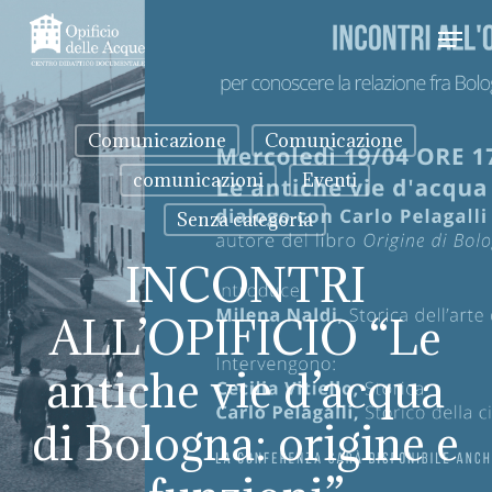
Skip
Men
to
Close
main
Menu
content
Comunicazione
Comunicazione
comunicazioni
Eventi
Senza categoria
INCONTRI
ALL’OPIFICIO “Le
antiche vie d’acqua
di Bologna: origine e