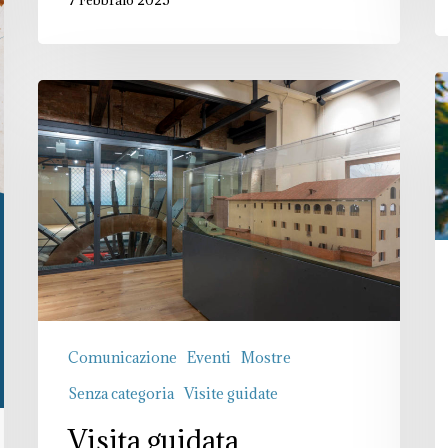
7 Febbraio 2025
C
Visita
d
guidata
s
all’Opificio
delle
Acque
Comunicazione
Eventi
Mostre
Senza categoria
Visite guidate
Visita guidata