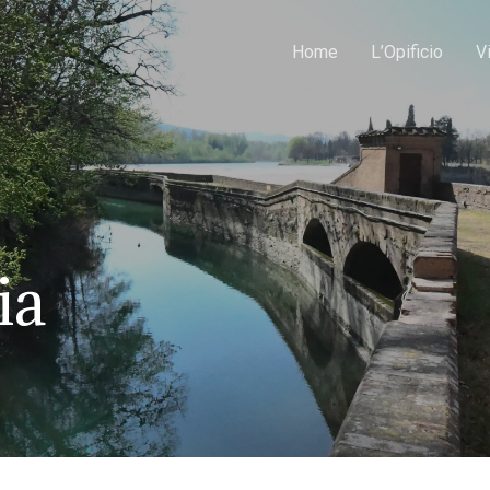
Home
L’Opificio
V
ia