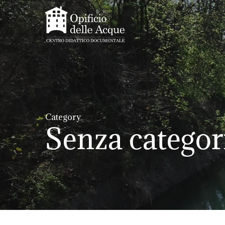
Skip
to
main
content
Category
Senza categor