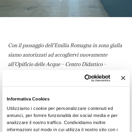
Con il passaggio dell’Emilia Romagna in zona gialla
siamo autorizzati ad accogliervi nuovamente
all’Opificio delle Acque – Centro Didattico -
documentale gestito da Canali di Bologna.
Sabato 10 ottobre gli spazi recentemente
Informativa Cookies
ristrutturati nell’ex Opificio della Grada, sede
Utilizziamo i cookie per personalizzare contenuti ed
di Canali di Bologna, hanno aperto al pubblico con
annunci, per fornire funzionalità dei social media e per
la mostra “CANALI NASCOSTI a Bologna nel
analizzare il nostro traffico. Condividiamo inoltre
informazioni sul modo in cui utilizza il nostro sito con i
Novecento”: esposizione dedicata alle